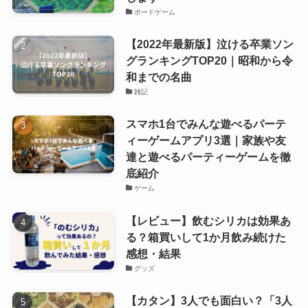
ボードゲーム
【2022年最新版】泣ける卒業ソン
グランキングTOP20｜昭和から令
和までの名曲
雑記
スマホ1台でみんな遊べるパーテ
ィーゲームアプリ3選｜家族や友
達と遊べるパーティーゲームを徹
底紹介
ゲーム
【レビュー】飲むシリカは効果あ
る？箱買いして1か月飲み続けた
感想・結果
グッズ
【カタン】3人でも面白い？「3人